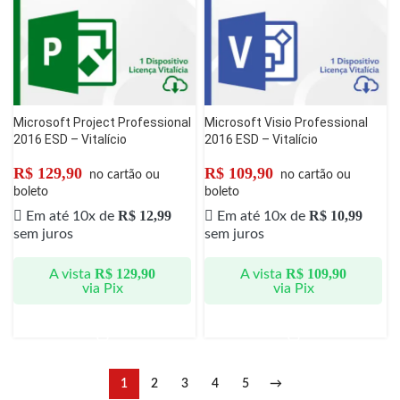
Microsoft Project Professional
Microsoft Visio Professional
2016 ESD – Vitalício
2016 ESD – Vitalício
R$
129,90
R$
109,90
no cartão ou
no cartão ou
boleto
boleto
R$
12,99
R$
10,99
Em até 10x de
Em até 10x de
sem juros
sem juros
R$
129,90
R$
109,90
A vista
A vista
via Pix
via Pix
1
2
3
4
5
→