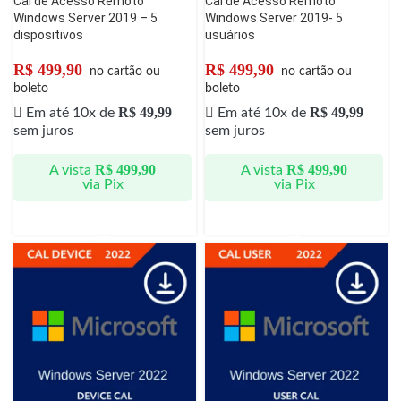
Cal de Acesso Remoto
Cal de Acesso Remoto
Windows Server 2019 – 5
Windows Server 2019- 5
dispositivos
usuários
R$
499,90
R$
499,90
no cartão ou
no cartão ou
boleto
boleto
R$
49,99
R$
49,99
Em até 10x de
Em até 10x de
sem juros
sem juros
R$
499,90
R$
499,90
A vista
A vista
via Pix
via Pix