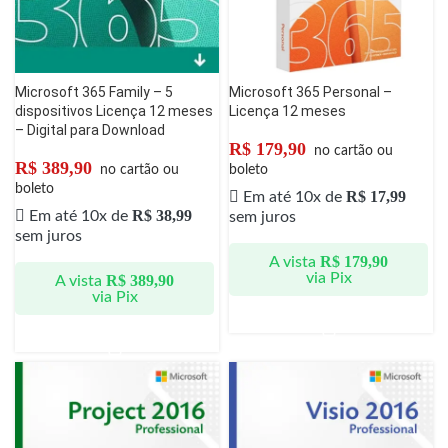
Microsoft 365 Family – 5
Microsoft 365 Personal –
dispositivos Licença 12 meses
Licença 12 meses
– Digital para Download
R$
179,90
no cartão ou
R$
389,90
no cartão ou
boleto
boleto
R$
17,99
Em até 10x de
R$
38,99
Em até 10x de
sem juros
sem juros
R$
179,90
A vista
via Pix
R$
389,90
A vista
via Pix