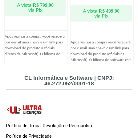
R$
799,90
A vista
via Pix
R$
499,90
A vista
via Pix
Após realizar a compra você receberá
por e-mail uma chave e um link para
Após realizar a compra você receberá
download do produto (Oficiais,
por e-mail uma chave e um link para
diretos da Microsoft). O idioma do
download do produto (oficiais da
software está em português brasileiro
Microsoft). O idioma do software está
(PT-BR). Essa licença pode ser usada
em português brasileiro (PT-BR). Essa
para oficializar instalações já
licença pode ser usada para oficializar
o
CL Informática e Software | CNPJ:
existentes, bem como serve para
instalações já existentes, bem como
46.272.052/0001-18
novas instalações.
serve para novas instalações.
Política de Troca, Devolução e Reembolso.
Política de Privacidade