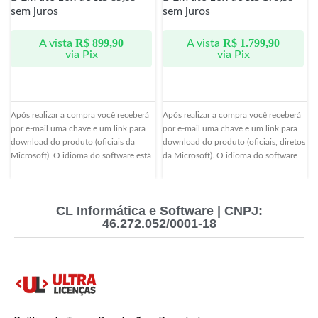
sem juros
sem juros
R$
899,90
R$
1.799,90
A vista
A vista
via Pix
via Pix
Após realizar a compra você receberá
Após realizar a compra você receberá
por e-mail uma chave e um link para
por e-mail uma chave e um link para
download do produto (oficiais da
download do produto (oficiais, diretos
Microsoft). O idioma do software está
da Microsoft). O idioma do software
em português brasileiro (PT-BR). Essa
está em português brasileiro (PT-BR).
licença pode ser usada para oficializar
Essa licença pode ser usada para
instalações já existentes, bem como
oficializar instalações já existentes,
CL Informática e Software | CNPJ:
serve para novas instalações.
bem como serve para novas
46.272.052/0001-18
instalações.