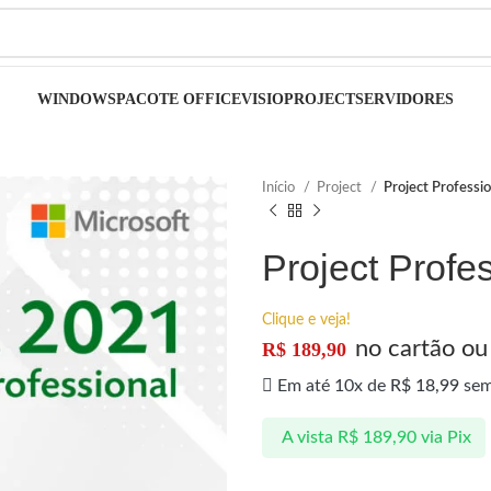
WINDOWS
PACOTE OFFICE
VISIO
PROJECT
SERVIDORES
Início
Project
Project Professio
Project Profes
Clique e veja!
no cartão ou
R$
189,90
Em até 10x de
R$
18,99
sem
A vista
R$
189,90
via Pix