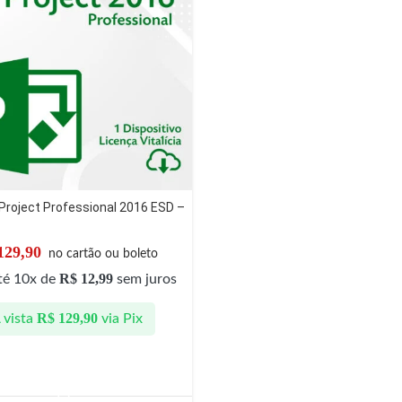
Project Professional 2016 ESD –
129,90
no cartão ou boleto
R$
12,99
té 10x de
sem juros
R$
129,90
 vista
via Pix
DICIONAR AO CARRINHO