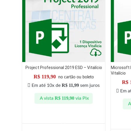
Project Professional 2019 ESD – Vitalício
Microsoft 
Vitalício
R$
119,90
no cartão ou boleto
R$
R$
11,99
Em até 10x de
sem juros
Em a
R$
119,90
A vista
via Pix
A
ADICIONAR AO CARRINHO
A