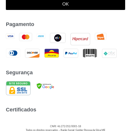
OK
Pagamento
Segurança
Certificados
CNPJ: 46.272.052/0001-18
Todos os direitos reservados – Razão Social: Gelder Pessoa da Silva ME